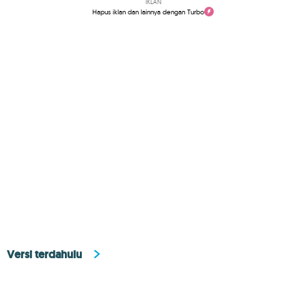
IKLAN
Hapus iklan dan lainnya dengan Turbo
Versi terdahulu