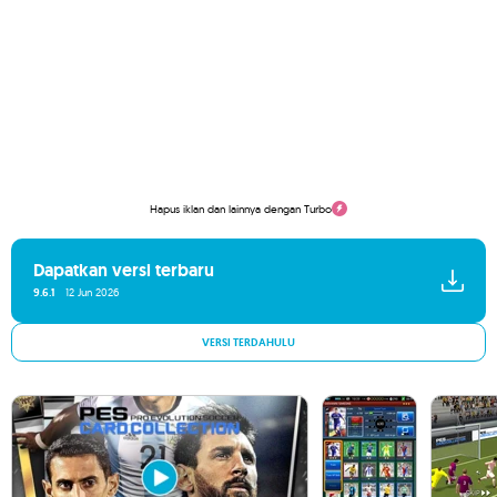
Hapus iklan dan lainnya dengan Turbo
Dapatkan versi terbaru
9.6.1
12 Jun 2026
VERSI TERDAHULU