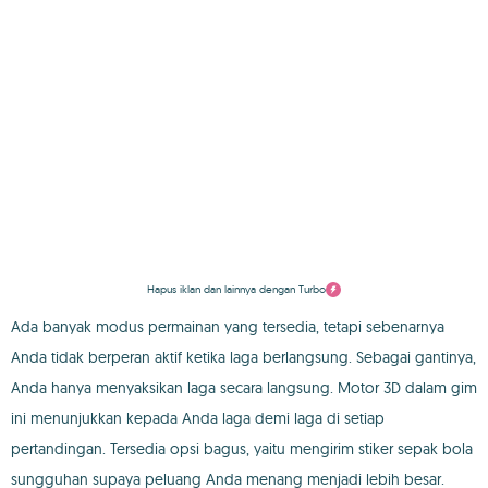
Hapus iklan dan lainnya dengan Turbo
Ada banyak modus permainan yang tersedia, tetapi sebenarnya
Anda tidak berperan aktif ketika laga berlangsung. Sebagai gantinya,
Anda hanya menyaksikan laga secara langsung. Motor 3D dalam gim
ini menunjukkan kepada Anda laga demi laga di setiap
pertandingan. Tersedia opsi bagus, yaitu mengirim stiker sepak bola
sungguhan supaya peluang Anda menang menjadi lebih besar.