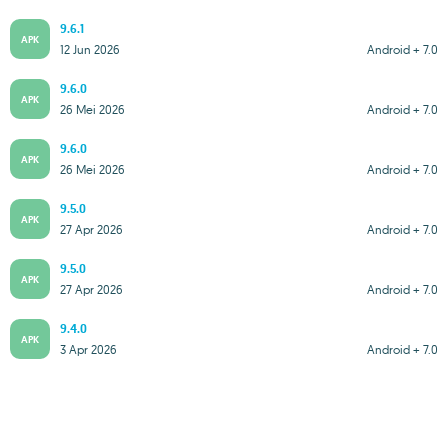
9.6.1
APK
12 Jun 2026
Android + 7.0
9.6.0
APK
26 Mei 2026
Android + 7.0
9.6.0
APK
26 Mei 2026
Android + 7.0
9.5.0
APK
27 Apr 2026
Android + 7.0
9.5.0
APK
27 Apr 2026
Android + 7.0
9.4.0
APK
3 Apr 2026
Android + 7.0