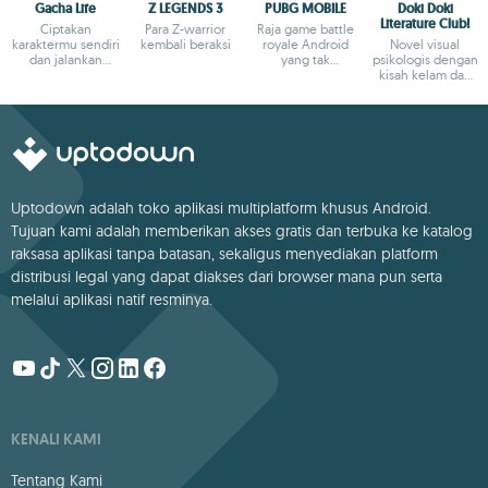
Gacha Life
Z LEGENDS 3
PUBG MOBILE
Doki Doki
Literature Club!
Ciptakan
Para Z-warrior
Raja game battle
karaktermu sendiri
kembali beraksi
royale Android
Novel visual
dan jalankan
yang tak
psikologis dengan
ribuan
terbantahkan
kisah kelam dan
petualangan
narasi mendalam
Uptodown adalah toko aplikasi multiplatform khusus Android.
Tujuan kami adalah memberikan akses gratis dan terbuka ke katalog
raksasa aplikasi tanpa batasan, sekaligus menyediakan platform
distribusi legal yang dapat diakses dari browser mana pun serta
melalui aplikasi natif resminya.
KENALI KAMI
Tentang Kami