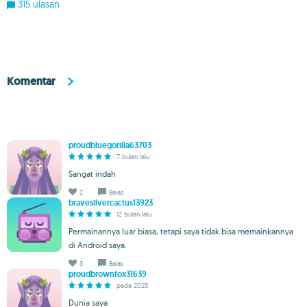
315 ulasan
Komentar
proudbluegorilla63703
7 bulan lalu
Sangat indah
2
Balas
bravesilvercactus13923
12 bulan lalu
Permainannya luar biasa, tetapi saya tidak bisa memainkannya
di Android saya.
3
Balas
proudbrownfox31639
pada 2025
Dunia saya